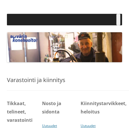
Siirry
sisältöön
Syvärin Konehuolto Oy
Varastointi ja kiinnitys
Tikkaat,
Nosto ja
Kiinnitystarvikkeet,
telineet,
sidonta
heloitus
varastointi
Uutuudet
Uutuudet