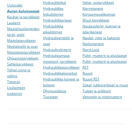
Hydrauliletkut
Helat, ovitarvikkeet
Uutuudet
Hydrauliikka
Kierretangot
Auran kulutusosat
letkuliittimet
Korjaamovalikoimat
Kauhat ja tarvikkeet
Hydrauliikkanipat
Muut kiinnikkeet
Laakerit
Hydrauliikka
Naulauslevyt, kulmat ja
Maatalouskoneiden
pikaliittimet
pilarikengät
terät, piikit
Hydrauliventtiilit ja
Naulat, niitit ja hakaset
Maatilatarvikkeet
osat
Nailontangot
Nivelakselit ja osat
Hydraulisylinterit
Nord-Lock
Nostolaitetarvikkeet
Hydraulipumput,
Pultit, mutterit ja aluslaatat
Ohjaamotarvikkeet
moottorit, tarvikkeet
Pultit, mutterit ja aluslaatat
Sähkötarvikkeet
Hydrauliikkatarvikkeet
RST
Tehon siirto ja
Hydrauliikkakoneikot
Ruuvit
välitys
Hydrauliikka koneet ja
Ruuvit RST
Tieterät
laitteet
Sokat, lukkorenkaat ja muut
Lisälaitteet
Öljynsuodatus
Tulpat ja ankkurit
traktoriin
Tiivisteet
Vetoniitit ja niittimutterit