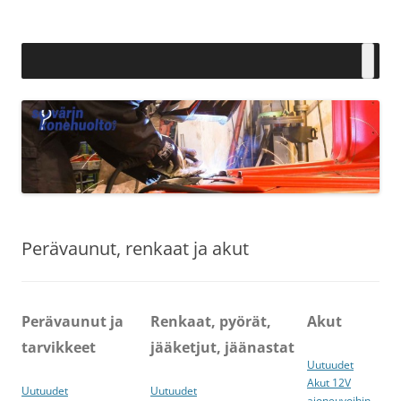
Siirry
sisältöön
Syvärin Konehuolto Oy
Perävaunut, renkaat ja akut
Perävaunut ja
Renkaat, pyörät,
Akut
tarvikkeet
jääketjut, jäänastat
Uutuudet
Akut 12V
Uutuudet
Uutuudet
ajoneuvoihin