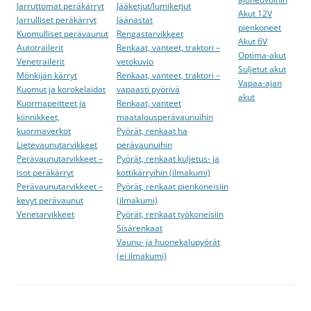
Jarruttomat peräkärryt
Jääketjut/lumiketjut
Akut 12V
Jarrulliset peräkärryt
Jäänastat
pienkoneet
Kuomulliset perävaunut
Rengastarvikkeet
Akut 6V
Autotrailerit
Renkaat, vanteet, traktori –
Optima-akut
Venetrailerit
vetokuvio
Suljetut akut
Mönkijän kärryt
Renkaat, vanteet, traktori –
Vapaa-ajan
Kuomut ja korokelaidat
vapaasti pyörivä
akut
Kuormapeitteet ja
Renkaat, vanteet
kiinnikkeet,
maatalousperävaunuihin
kuormaverkot
Pyörät, renkaat ha
Lietevaunutarvikkeet
perävaunuihin
Perävaunutarvikkeet –
Pyörät, renkaat kuljetus- ja
isot peräkärryt
kottikärryihin (ilmakumi)
Perävaunutarvikkeet –
Pyörät, renkaat pienkoneisiin
kevyt perävaunut
(ilmakumi)
Venetarvikkeet
Pyörät, renkaat työkoneisiin
Sisärenkaat
Vaunu- ja huonekalupyörät
(ei ilmakumi)